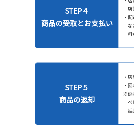
・店
店舗
STEP４
・配
商品の受取とお支払い
なお
料金
・店
・回
STEP５
※延
商品の返却
ベビ
延長