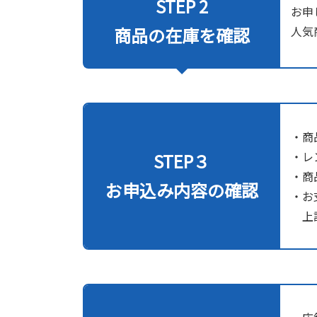
STEP 2
お申
商品の在庫を確認
人気
・商
・レ
STEP３
・商
お申込み内容の確認
・お
上記