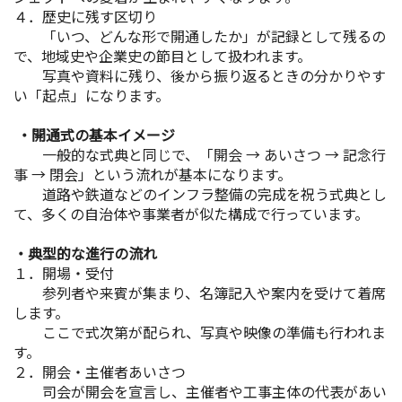
４．歴史に残す区切り
「いつ、どんな形で開通したか」が記録として残るの
で、地域史や企業史の節目として扱われます。
写真や資料に残り、後から振り返るときの分かりやす
い「起点」になります。
・開通式の基本イメージ
一般的な式典と同じで、「開会 → あいさつ → 記念行
事 → 閉会」という流れが基本になります。
道路や鉄道などのインフラ整備の完成を祝う式典とし
て、多くの自治体や事業者が似た構成で行っています。
・典型的な進行の流れ
１．開場・受付
参列者や来賓が集まり、名簿記入や案内を受けて着席
します。
ここで式次第が配られ、写真や映像の準備も行われま
す。
２．開会・主催者あいさつ
司会が開会を宣言し、主催者や工事主体の代表があい