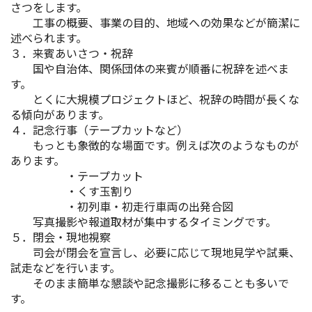
さつをします。
工事の概要、事業の目的、地域への効果などが簡潔に
述べられます。
３．来賓あいさつ・祝辞
国や自治体、関係団体の来賓が順番に祝辞を述べま
す。
とくに大規模プロジェクトほど、祝辞の時間が長くな
る傾向があります。
４．記念行事（テープカットなど）
もっとも象徴的な場面です。例えば次のようなものが
あります。
・テープカット
・くす玉割り
・初列車・初走行車両の出発合図
写真撮影や報道取材が集中するタイミングです。
５．閉会・現地視察
司会が閉会を宣言し、必要に応じて現地見学や試乗、
試走などを行います。
そのまま簡単な懇談や記念撮影に移ることも多いで
す。