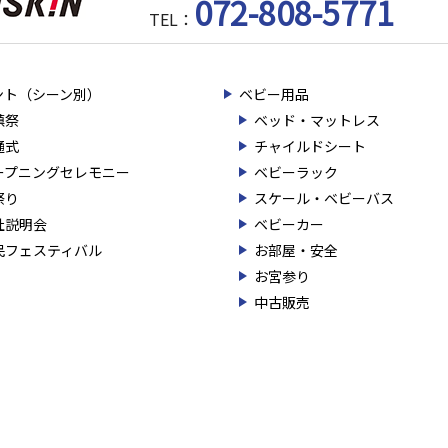
072-808-5771
TEL：
ント（シーン別）
ベビー用品
鎮祭
ベッド・マットレス
通式
チャイルドシート
ープニングセレモニー
ベビーラック
祭り
スケール・ベビーバス
社説明会
ベビーカー
民フェスティバル
お部屋・安全
お宮参り
中古販売