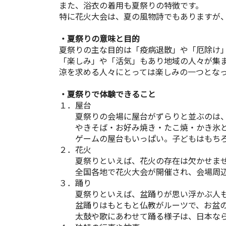
また、浴衣の着用も夏祭りの特徴です。
特に花火大会は、夏の風物詩でもありますが
・夏祭りの意味と目的
夏祭りの主な目的は「疫病退散」や「厄除け
「楽しみ」や「活気」もあり地域の人々が集
涼を求める人々にとっては楽しみの一つとな
・夏祭りで体験できること
１．屋台
夏祭りの会場に屋台がずらりと並ぶのは、
やきそば・お好み焼き・たこ焼・かき氷とい
ゲームの屋台もいっぱい。子どもはもちろ
２．花火
夏祭りといえば、花火の存在は欠かせませ
全国各地で花火大会が開催され、会場周辺
３．踊り
夏祭りといえば、盆踊りが思い浮かぶ人も
盆踊りはもともと仏教がルーツで、お盆の
太鼓や歌にあわせて踊る様子は、日本なら