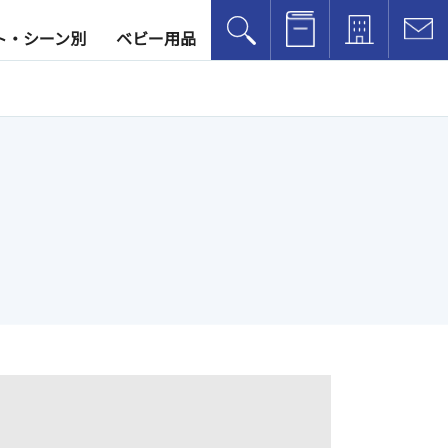
レンタル方法
アクセス
お
ト・シーン別
ベビー用品