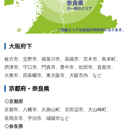
大阪府下
枚方市、
交野市、
寝屋川市、
高槻市、
茨木市、
島本町、
摂津市、
守口市、門真市、
豊中市、
吹田市、
箕面市、
大東市、
四条畷市、
東大阪市、大阪市内 など
京都府・奈良県
◇京都府
京都市、
八幡市、
久御山町、
京田辺市、
大山崎町、
長岡京市、
宇治市、
城陽市など
◇奈良県