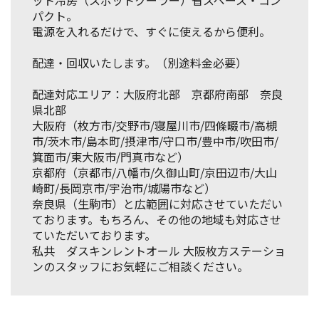
ット冷房（スポットクーラー）省スペース・コン
パクト。
電源を入れるだけで、すぐに使えるから便利。
配達・回収いたします。（別途料金必要）
配達対応エリア：大阪府北部 京都府南部 奈良
県北部
大阪府（枚方市/交野市/寝屋川市/四條畷市/高槻
市/茨木市/島本町/摂津市/守口市/豊中市/吹田市/
箕面市/東大阪市/門真市など）
京都府（京都市/八幡市/久御山町/京田辺市/大山
崎町/長岡京市/宇治市/城陽市など）
奈良県（生駒市）と広範囲に対応させていただい
ております。もちろん、その他の地域も対応させ
ていただいております。
私共 ダスキンレントオール 大阪枚方ステーショ
ンのスタッフにお気軽にご相談ください。