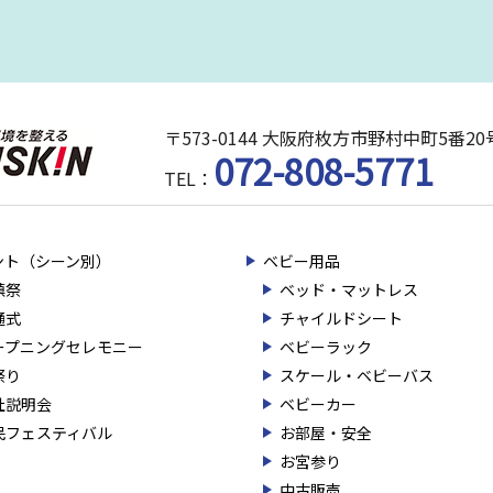
〒573-0144 大阪府枚方市野村中町5番
072-808-5771
TEL：
ント（シーン別）
ベビー用品
鎮祭
ベッド・マットレス
通式
チャイルドシート
ープニングセレモニー
ベビーラック
祭り
スケール・ベビーバス
社説明会
ベビーカー
民フェスティバル
お部屋・安全
お宮参り
中古販売