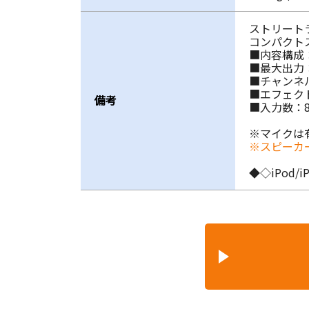
ストリート
コンパクト
■内容構成：
■最大出力：
■チャンネル
■エフェク
備考
■入力数：8
※マイクは
※スピーカ
◆◇iPod/