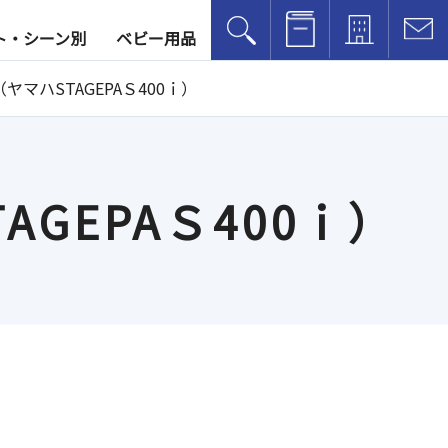
レンタル方法
アクセス
お
ト・シーン別
ベビー用品
マハSTAGEPAＳ400ｉ）
GEPAＳ400ｉ）