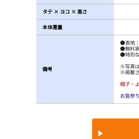
タテ × ヨコ × 高さ
本体重量
●表地
●無料
●特別
※写真
備考
※掲載
帽子・
お宮参